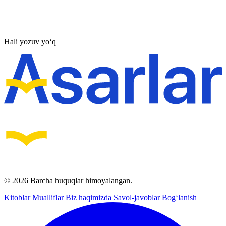
Hali yozuv yo‘q
|
© 2026 Barcha huquqlar himoyalangan.
Kitoblar
Mualliflar
Biz haqimizda
Savol-javoblar
Bog‘lanish