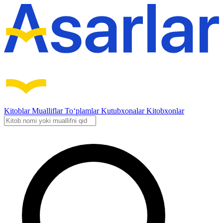
Kitoblar
Mualliflar
To‘plamlar
Kutubxonalar
Kitobxonlar