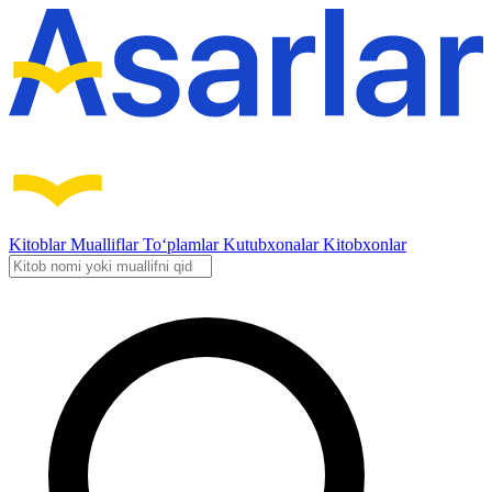
Kitoblar
Mualliflar
To‘plamlar
Kutubxonalar
Kitobxonlar