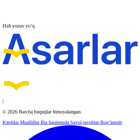
Hali yozuv yo‘q
|
© 2026 Barcha huquqlar himoyalangan.
Kitoblar
Mualliflar
Biz haqimizda
Savol-javoblar
Bog‘lanish