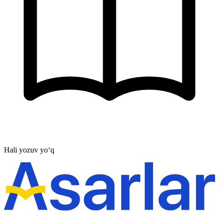
Hali yozuv yo‘q