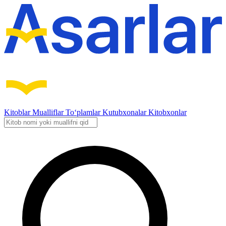
Kitoblar
Mualliflar
To‘plamlar
Kutubxonalar
Kitobxonlar