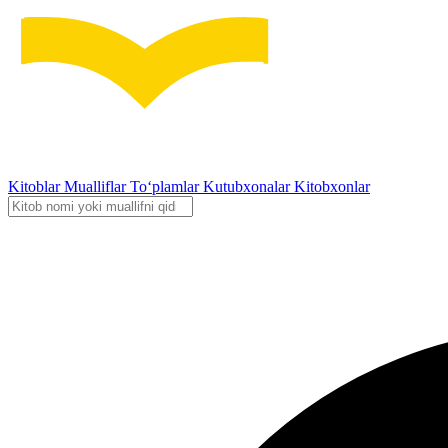
Kitoblar
Mualliflar
To‘plamlar
Kutubxonalar
Kitobxonlar