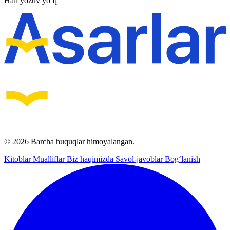
Hali yozuv yo‘q
|
© 2026 Barcha huquqlar himoyalangan.
Kitoblar
Mualliflar
Biz haqimizda
Savol-javoblar
Bog‘lanish