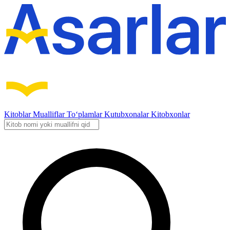
Kitoblar
Mualliflar
To‘plamlar
Kutubxonalar
Kitobxonlar