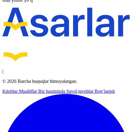
Hali yozuv yo‘q
|
© 2026 Barcha huquqlar himoyalangan.
Kitoblar
Mualliflar
Biz haqimizda
Savol-javoblar
Bog‘lanish