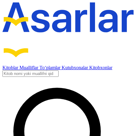
Kitoblar
Mualliflar
To‘plamlar
Kutubxonalar
Kitobxonlar