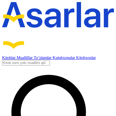
Kitoblar
Mualliflar
To‘plamlar
Kutubxonalar
Kitobxonlar