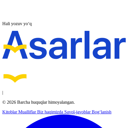
Hali yozuv yo‘q
|
© 2026 Barcha huquqlar himoyalangan.
Kitoblar
Mualliflar
Biz haqimizda
Savol-javoblar
Bog‘lanish