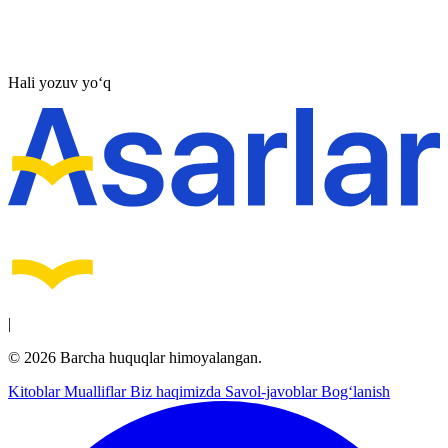
Hali yozuv yo‘q
|
© 2026 Barcha huquqlar himoyalangan.
Kitoblar
Mualliflar
Biz haqimizda
Savol-javoblar
Bog‘lanish