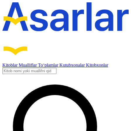
Kitoblar
Mualliflar
To‘plamlar
Kutubxonalar
Kitobxonlar