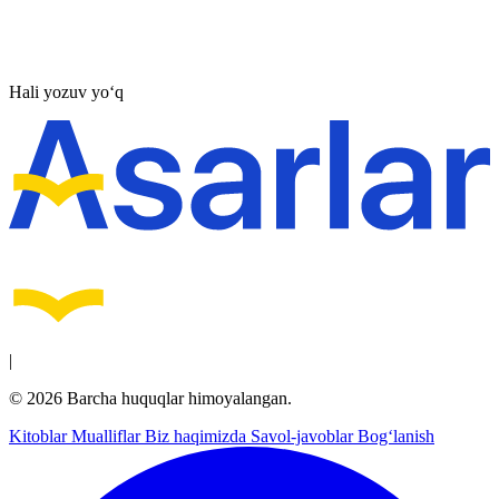
Hali yozuv yo‘q
|
© 2026 Barcha huquqlar himoyalangan.
Kitoblar
Mualliflar
Biz haqimizda
Savol-javoblar
Bog‘lanish