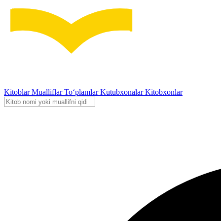
Kitoblar
Mualliflar
To‘plamlar
Kutubxonalar
Kitobxonlar