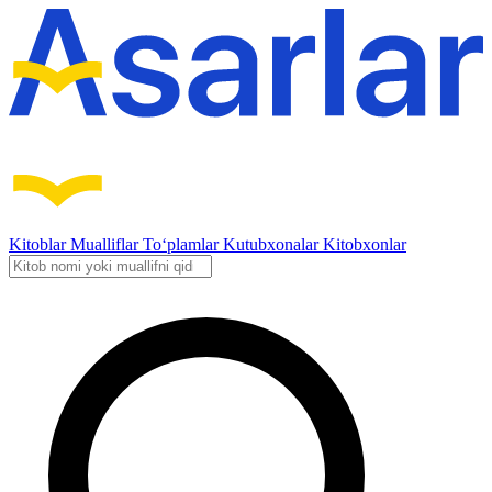
Kitoblar
Mualliflar
To‘plamlar
Kutubxonalar
Kitobxonlar