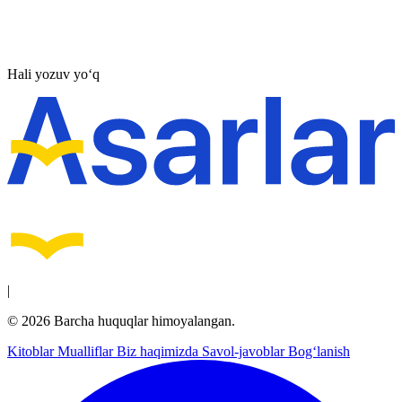
Hali yozuv yo‘q
|
© 2026 Barcha huquqlar himoyalangan.
Kitoblar
Mualliflar
Biz haqimizda
Savol-javoblar
Bog‘lanish