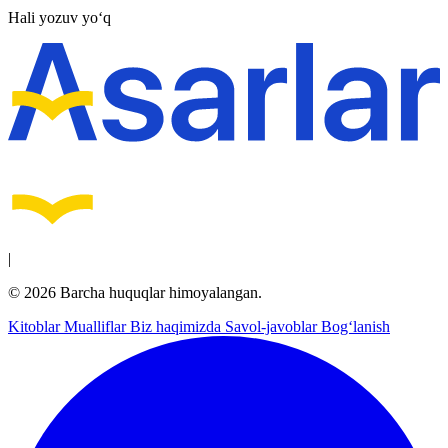
Hali yozuv yo‘q
|
© 2026 Barcha huquqlar himoyalangan.
Kitoblar
Mualliflar
Biz haqimizda
Savol-javoblar
Bog‘lanish