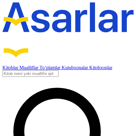
Kitoblar
Mualliflar
To‘plamlar
Kutubxonalar
Kitobxonlar