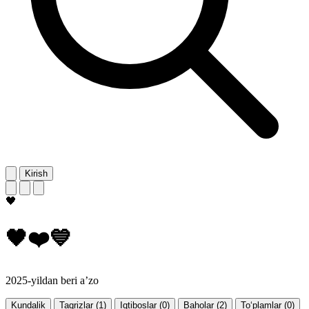
Kirish
🖤
🖤❤️💙
2025-yildan beri a’zo
Kundalik
Taqrizlar (1)
Iqtiboslar (0)
Baholar (2)
To‘plamlar (0)