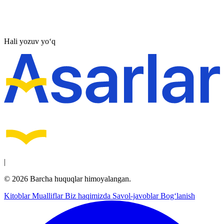
Hali yozuv yo‘q
|
© 2026 Barcha huquqlar himoyalangan.
Kitoblar
Mualliflar
Biz haqimizda
Savol-javoblar
Bog‘lanish