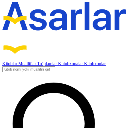
Kitoblar
Mualliflar
To‘plamlar
Kutubxonalar
Kitobxonlar