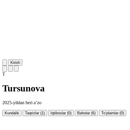
Kirish
T
Tursunova
2025-yildan beri a’zo
Kundalik
Taqrizlar (1)
Iqtiboslar (0)
Baholar (6)
To‘plamlar (0)