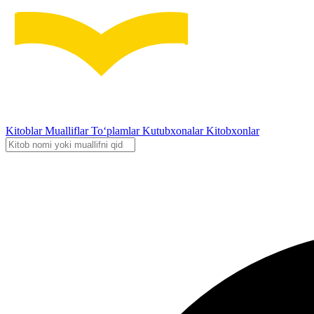
Kitoblar
Mualliflar
To‘plamlar
Kutubxonalar
Kitobxonlar