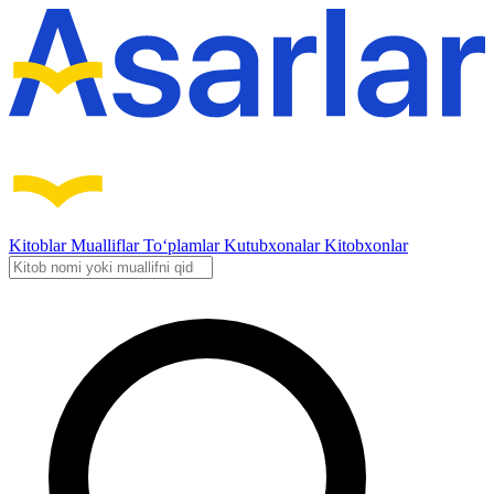
Kitoblar
Mualliflar
To‘plamlar
Kutubxonalar
Kitobxonlar