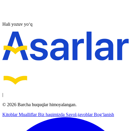
Hali yozuv yo‘q
|
© 2026 Barcha huquqlar himoyalangan.
Kitoblar
Mualliflar
Biz haqimizda
Savol-javoblar
Bog‘lanish