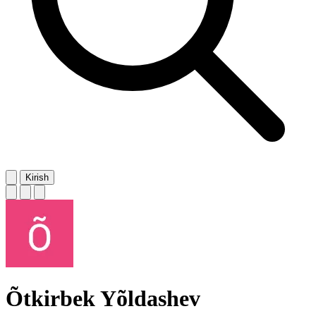
Kirish
Õtkirbek Yõldashev