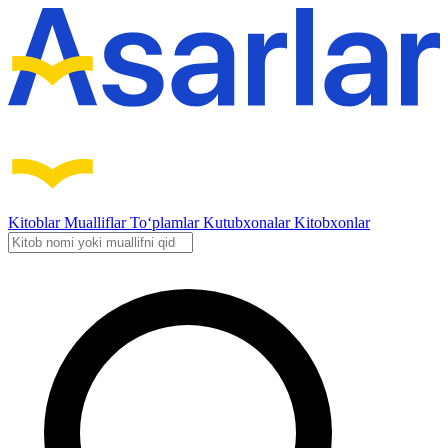
Kitoblar
Mualliflar
To‘plamlar
Kutubxonalar
Kitobxonlar