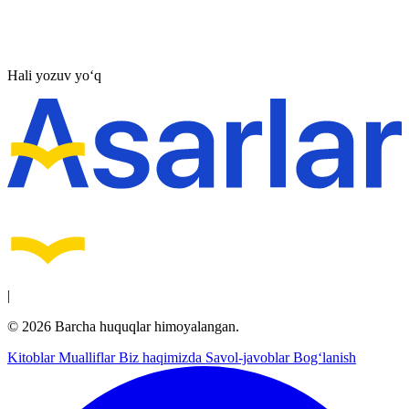
Hali yozuv yo‘q
|
© 2026 Barcha huquqlar himoyalangan.
Kitoblar
Mualliflar
Biz haqimizda
Savol-javoblar
Bog‘lanish