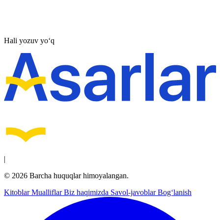
Hali yozuv yo‘q
|
© 2026 Barcha huquqlar himoyalangan.
Kitoblar
Mualliflar
Biz haqimizda
Savol-javoblar
Bog‘lanish