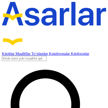
Kitoblar
Mualliflar
To‘plamlar
Kutubxonalar
Kitobxonlar