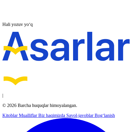
Hali yozuv yo‘q
|
© 2026 Barcha huquqlar himoyalangan.
Kitoblar
Mualliflar
Biz haqimizda
Savol-javoblar
Bog‘lanish