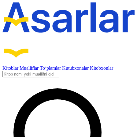
Kitoblar
Mualliflar
To‘plamlar
Kutubxonalar
Kitobxonlar