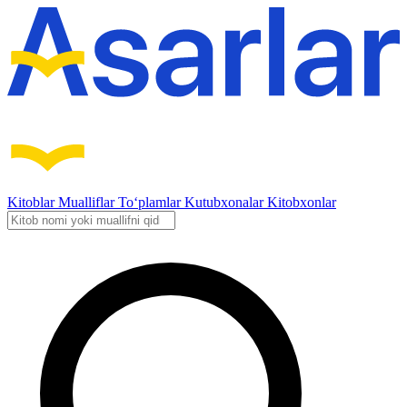
Kitoblar
Mualliflar
To‘plamlar
Kutubxonalar
Kitobxonlar