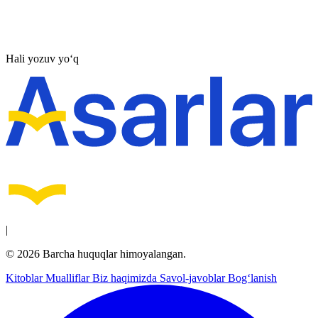
Hali yozuv yo‘q
|
© 2026 Barcha huquqlar himoyalangan.
Kitoblar
Mualliflar
Biz haqimizda
Savol-javoblar
Bog‘lanish