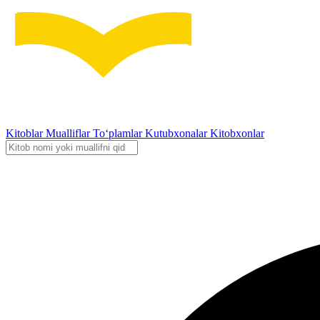
Kitoblar
Mualliflar
To‘plamlar
Kutubxonalar
Kitobxonlar