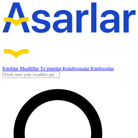
Kitoblar
Mualliflar
To‘plamlar
Kutubxonalar
Kitobxonlar