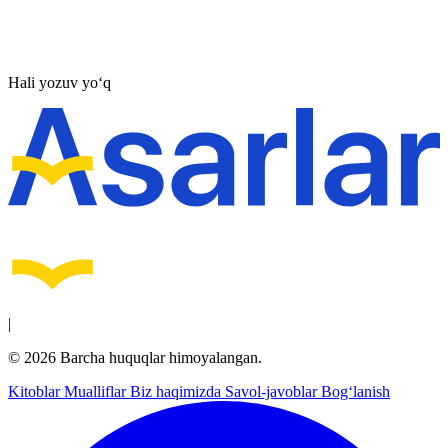
Hali yozuv yo‘q
|
© 2026 Barcha huquqlar himoyalangan.
Kitoblar
Mualliflar
Biz haqimizda
Savol-javoblar
Bog‘lanish