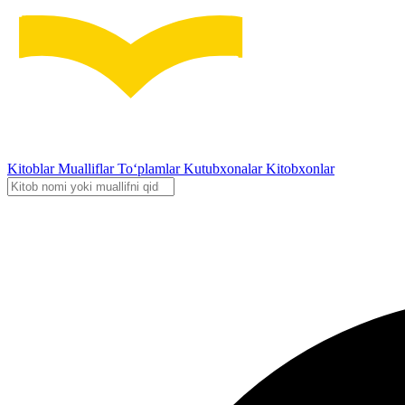
Kitoblar
Mualliflar
To‘plamlar
Kutubxonalar
Kitobxonlar