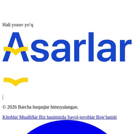
Hali yozuv yo‘q
|
© 2026 Barcha huquqlar himoyalangan.
Kitoblar
Mualliflar
Biz haqimizda
Savol-javoblar
Bog‘lanish