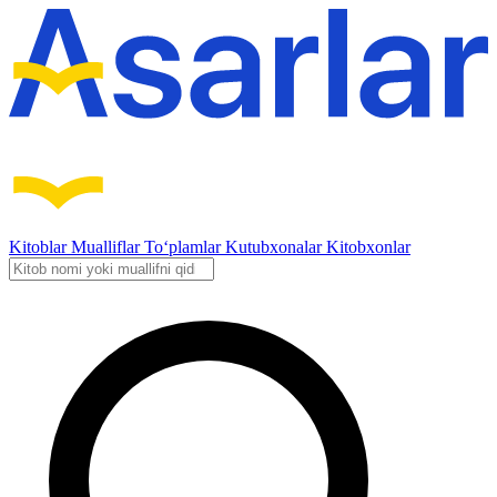
Kitoblar
Mualliflar
To‘plamlar
Kutubxonalar
Kitobxonlar