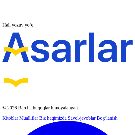
Hali yozuv yo‘q
|
© 2026 Barcha huquqlar himoyalangan.
Kitoblar
Mualliflar
Biz haqimizda
Savol-javoblar
Bog‘lanish