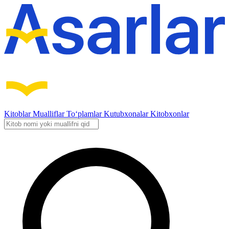
Kitoblar
Mualliflar
To‘plamlar
Kutubxonalar
Kitobxonlar