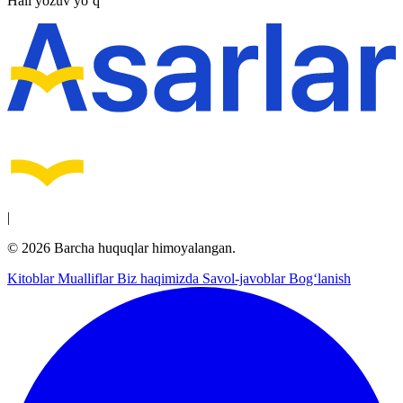
Hali yozuv yo‘q
|
© 2026 Barcha huquqlar himoyalangan.
Kitoblar
Mualliflar
Biz haqimizda
Savol-javoblar
Bog‘lanish