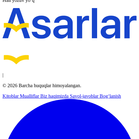
Hali yozuv yo‘q
|
© 2026 Barcha huquqlar himoyalangan.
Kitoblar
Mualliflar
Biz haqimizda
Savol-javoblar
Bog‘lanish