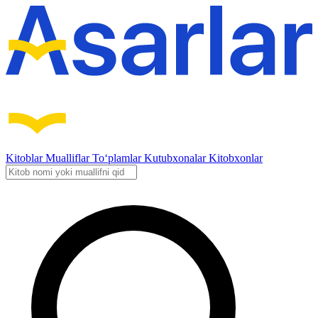
Kitoblar
Mualliflar
To‘plamlar
Kutubxonalar
Kitobxonlar