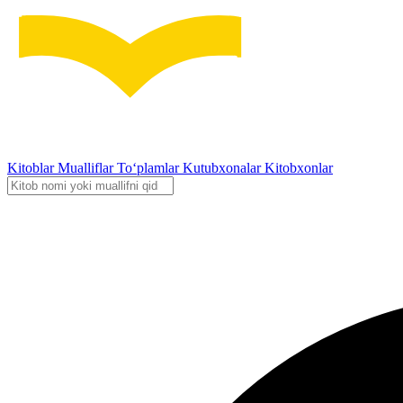
Kitoblar
Mualliflar
To‘plamlar
Kutubxonalar
Kitobxonlar