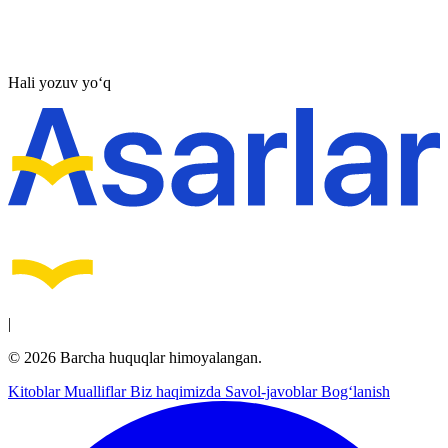
Hali yozuv yo‘q
|
© 2026 Barcha huquqlar himoyalangan.
Kitoblar
Mualliflar
Biz haqimizda
Savol-javoblar
Bog‘lanish