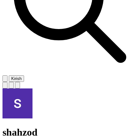
Kirish
shahzod