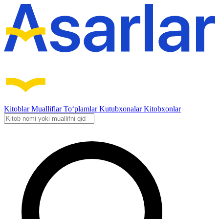
Kitoblar
Mualliflar
To‘plamlar
Kutubxonalar
Kitobxonlar