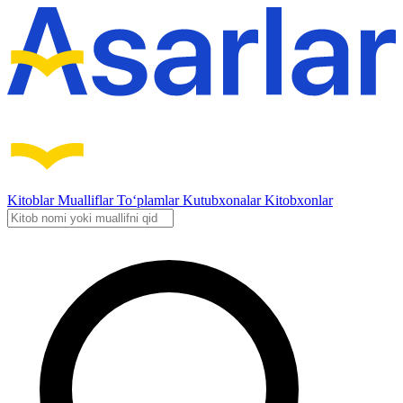
Kitoblar
Mualliflar
To‘plamlar
Kutubxonalar
Kitobxonlar