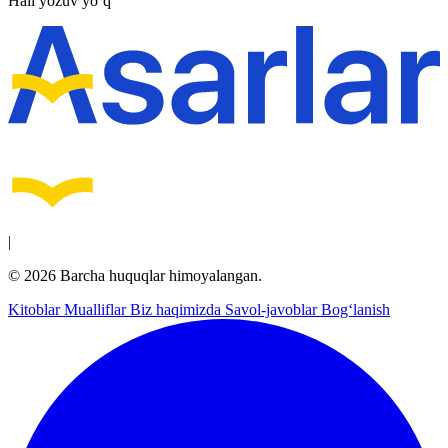
Hali yozuv yo‘q
|
© 2026 Barcha huquqlar himoyalangan.
Kitoblar
Mualliflar
Biz haqimizda
Savol-javoblar
Bog‘lanish