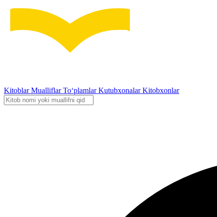
Kitoblar
Mualliflar
To‘plamlar
Kutubxonalar
Kitobxonlar