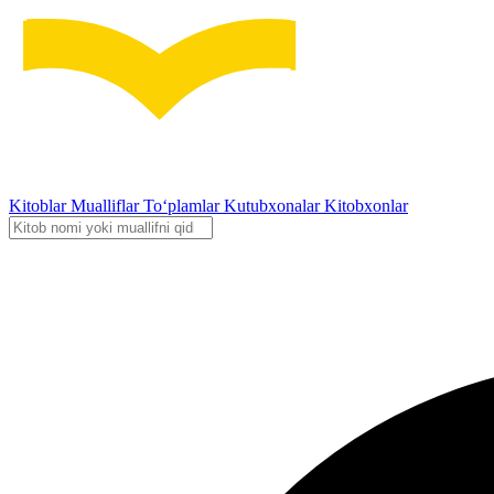
Kitoblar
Mualliflar
To‘plamlar
Kutubxonalar
Kitobxonlar