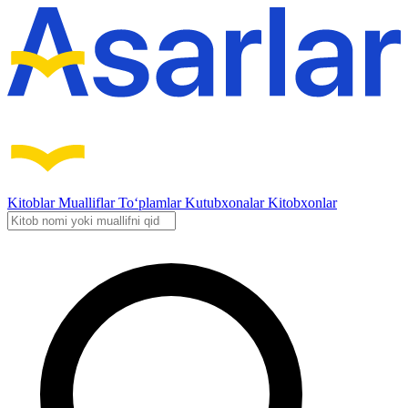
Kitoblar
Mualliflar
To‘plamlar
Kutubxonalar
Kitobxonlar