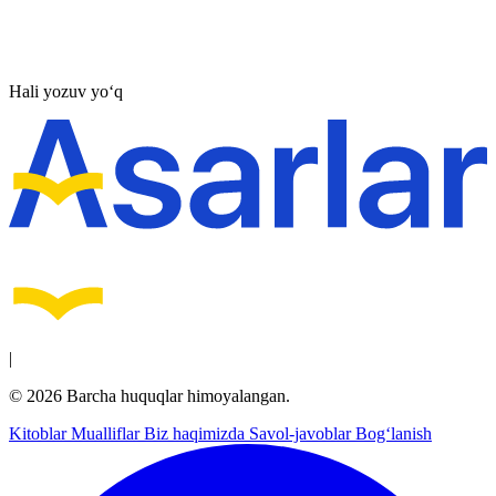
Hali yozuv yo‘q
|
© 2026 Barcha huquqlar himoyalangan.
Kitoblar
Mualliflar
Biz haqimizda
Savol-javoblar
Bog‘lanish