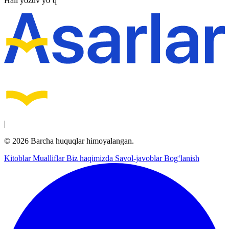
Hali yozuv yo‘q
|
© 2026 Barcha huquqlar himoyalangan.
Kitoblar
Mualliflar
Biz haqimizda
Savol-javoblar
Bog‘lanish