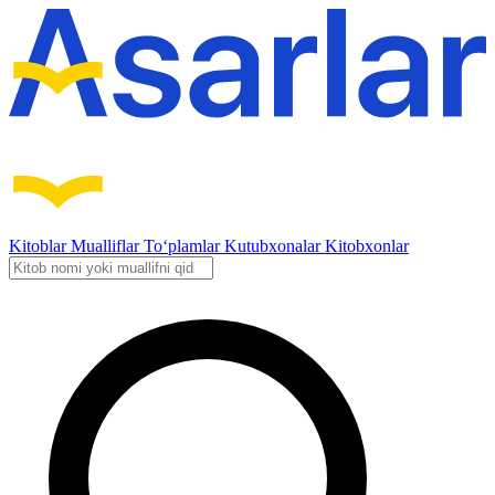
Kitoblar
Mualliflar
To‘plamlar
Kutubxonalar
Kitobxonlar