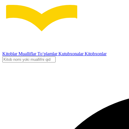
Kitoblar
Mualliflar
To‘plamlar
Kutubxonalar
Kitobxonlar