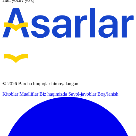
Hali yozuv yo‘q
|
© 2026 Barcha huquqlar himoyalangan.
Kitoblar
Mualliflar
Biz haqimizda
Savol-javoblar
Bog‘lanish