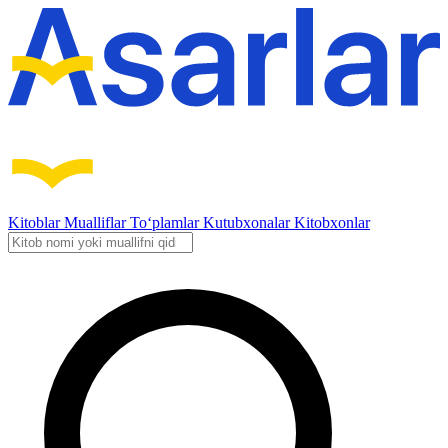
Kitoblar
Mualliflar
To‘plamlar
Kutubxonalar
Kitobxonlar