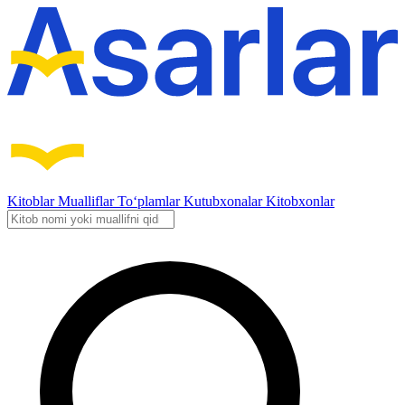
Kitoblar
Mualliflar
To‘plamlar
Kutubxonalar
Kitobxonlar