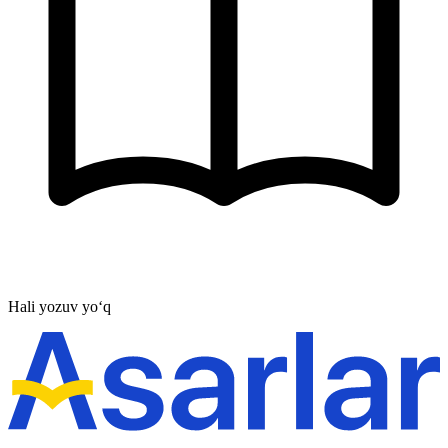
Hali yozuv yo‘q