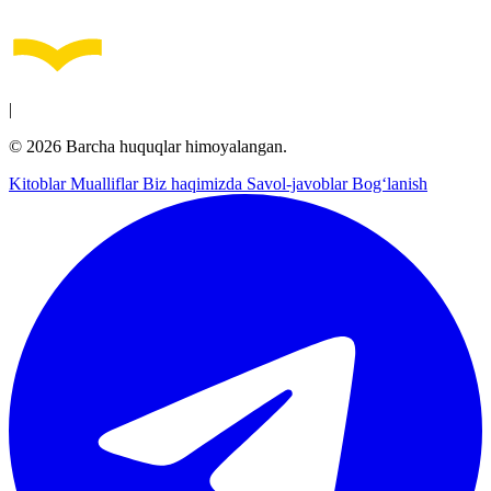
|
© 2026 Barcha huquqlar himoyalangan.
Kitoblar
Mualliflar
Biz haqimizda
Savol-javoblar
Bog‘lanish