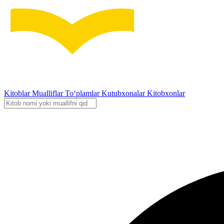
Kitoblar
Mualliflar
To‘plamlar
Kutubxonalar
Kitobxonlar