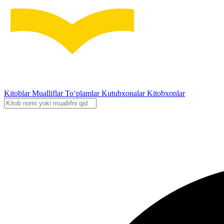
Kitoblar
Mualliflar
To‘plamlar
Kutubxonalar
Kitobxonlar