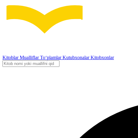
Kitoblar
Mualliflar
To‘plamlar
Kutubxonalar
Kitobxonlar