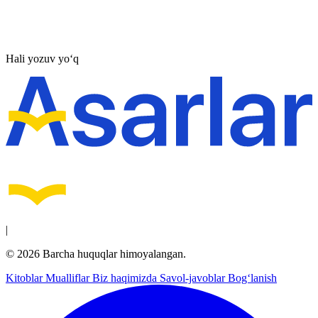
Hali yozuv yo‘q
|
© 2026 Barcha huquqlar himoyalangan.
Kitoblar
Mualliflar
Biz haqimizda
Savol-javoblar
Bog‘lanish