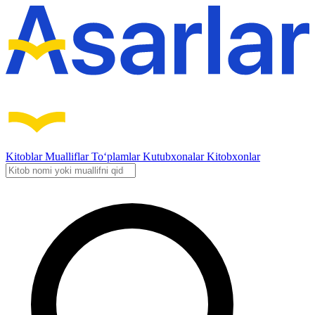
Kitoblar
Mualliflar
To‘plamlar
Kutubxonalar
Kitobxonlar