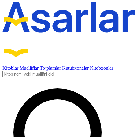
Kitoblar
Mualliflar
To‘plamlar
Kutubxonalar
Kitobxonlar