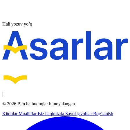
Hali yozuv yo‘q
|
© 2026 Barcha huquqlar himoyalangan.
Kitoblar
Mualliflar
Biz haqimizda
Savol-javoblar
Bog‘lanish