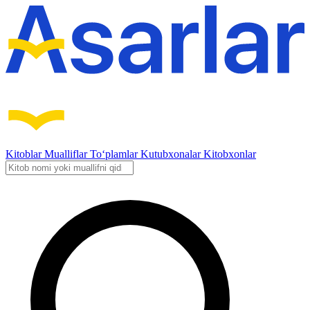
Kitoblar
Mualliflar
To‘plamlar
Kutubxonalar
Kitobxonlar