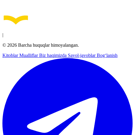
|
© 2026 Barcha huquqlar himoyalangan.
Kitoblar
Mualliflar
Biz haqimizda
Savol-javoblar
Bog‘lanish