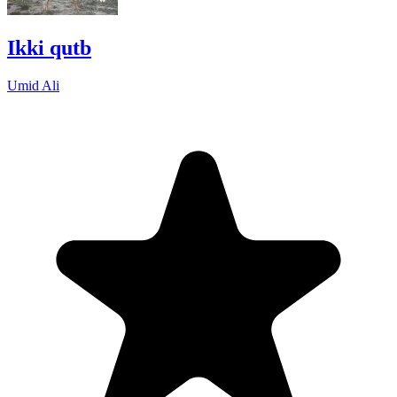
Ikki qutb
Umid Ali