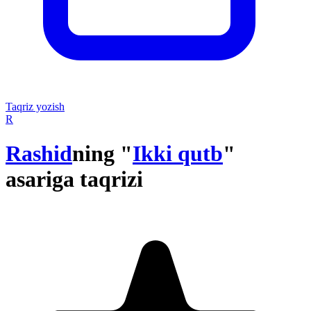
Taqriz yozish
R
Rashid
ning "
Ikki qutb
"
asariga taqrizi