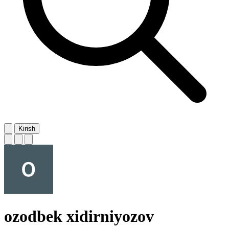
Kirish
ozodbek xidirniyozov