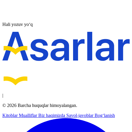
Hali yozuv yo‘q
|
© 2026 Barcha huquqlar himoyalangan.
Kitoblar
Mualliflar
Biz haqimizda
Savol-javoblar
Bog‘lanish