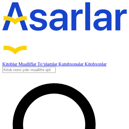
Kitoblar
Mualliflar
To‘plamlar
Kutubxonalar
Kitobxonlar