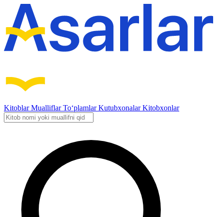
Kitoblar
Mualliflar
To‘plamlar
Kutubxonalar
Kitobxonlar