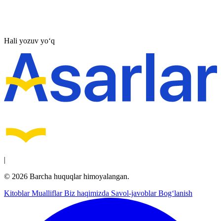
Hali yozuv yo‘q
|
© 2026 Barcha huquqlar himoyalangan.
Kitoblar
Mualliflar
Biz haqimizda
Savol-javoblar
Bog‘lanish