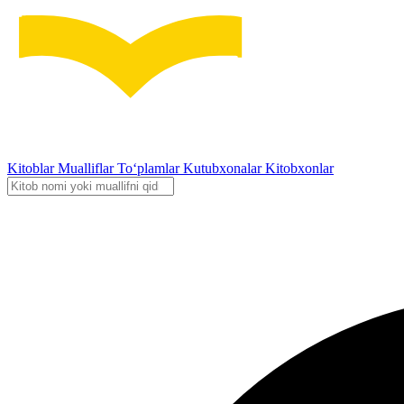
Kitoblar
Mualliflar
To‘plamlar
Kutubxonalar
Kitobxonlar