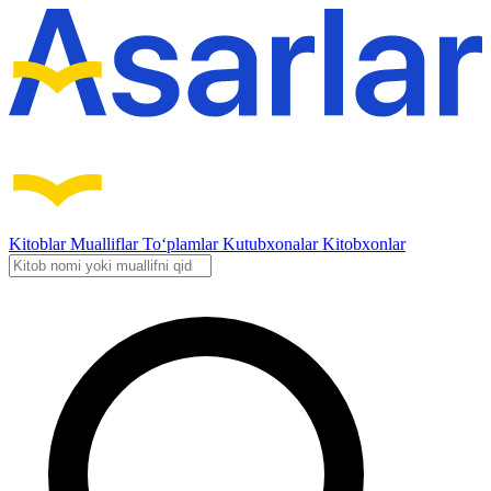
Kitoblar
Mualliflar
To‘plamlar
Kutubxonalar
Kitobxonlar