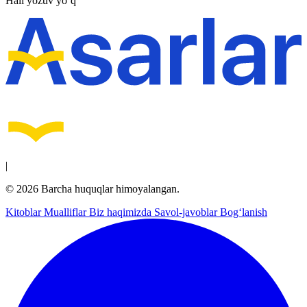
Hali yozuv yo‘q
|
© 2026 Barcha huquqlar himoyalangan.
Kitoblar
Mualliflar
Biz haqimizda
Savol-javoblar
Bog‘lanish