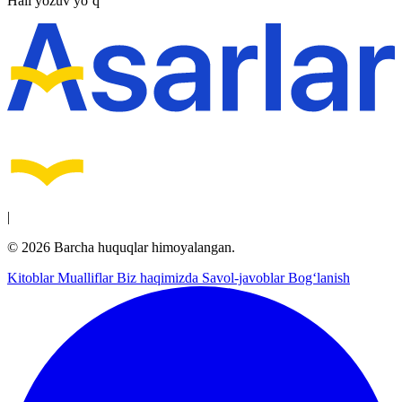
Hali yozuv yo‘q
|
© 2026 Barcha huquqlar himoyalangan.
Kitoblar
Mualliflar
Biz haqimizda
Savol-javoblar
Bog‘lanish