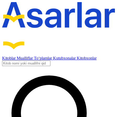
Kitoblar
Mualliflar
To‘plamlar
Kutubxonalar
Kitobxonlar