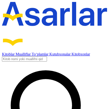
Kitoblar
Mualliflar
To‘plamlar
Kutubxonalar
Kitobxonlar