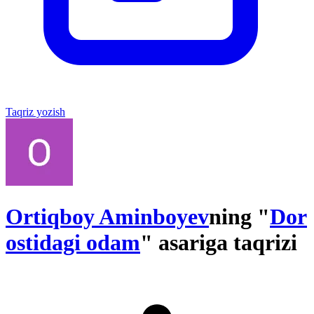
Taqriz yozish
Ortiqboy Aminboyev
ning "
Dor
ostidagi odam
" asariga taqrizi