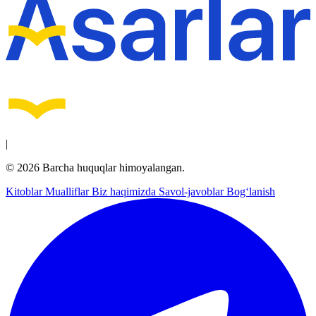
|
© 2026 Barcha huquqlar himoyalangan.
Kitoblar
Mualliflar
Biz haqimizda
Savol-javoblar
Bog‘lanish