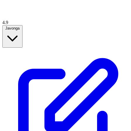
4.9
Javonga