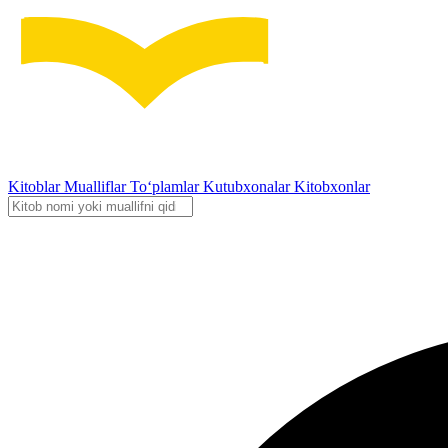
Kitoblar
Mualliflar
To‘plamlar
Kutubxonalar
Kitobxonlar