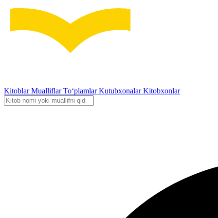
Kitoblar
Mualliflar
To‘plamlar
Kutubxonalar
Kitobxonlar